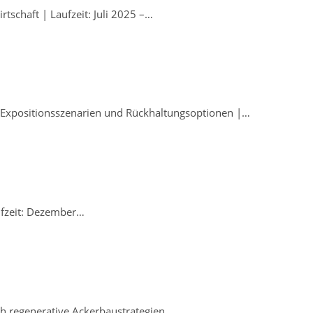
schaft | Laufzeit: Juli 2025 –…
e Expositionsszenarien und Rückhaltungsoptionen |…
fzeit: Dezember…
h regenerative Ackerbaustrategien…