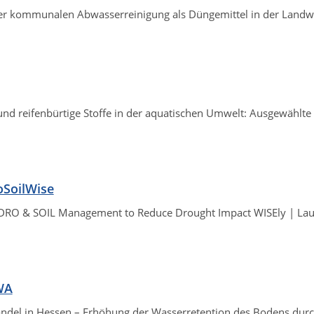
 kommunalen Abwasserreinigung als Düngemittel in der Landwirt
und reifenbürtige Stoffe in der aquatischen Umwelt: Ausgewählt
oSoilWise
YDRO & SOIL Management to Reduce Drought Impact WISEly | Lau
WA
del in Hessen – Erhöhung der Wasserretention des Bodens durc