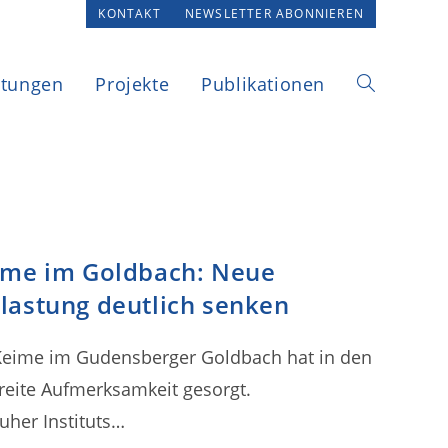
KONTAKT
NEWSLETTER ABONNIEREN
ltungen
Projekte
Publikationen
Website-
Suche
eime im Goldbach: Neue
umschalten
lastung deutlich senken
 Keime im Gudensberger Goldbach hat in den
eite Aufmerksamkeit gesorgt.
uher Instituts…