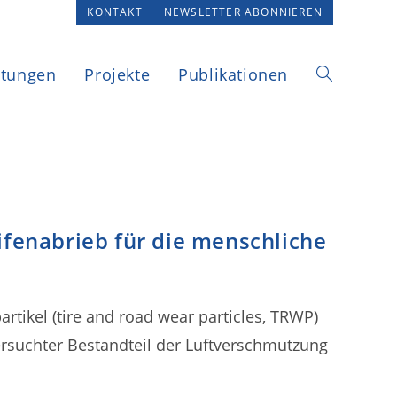
KONTAKT
NEWSLETTER ABONNIEREN
ltungen
Projekte
Publikationen
Website-
Suche
eifenabrieb für die menschliche
umschalten
rtikel (tire and road wear particles, TRWP)
ersuchter Bestandteil der Luftverschmutzung