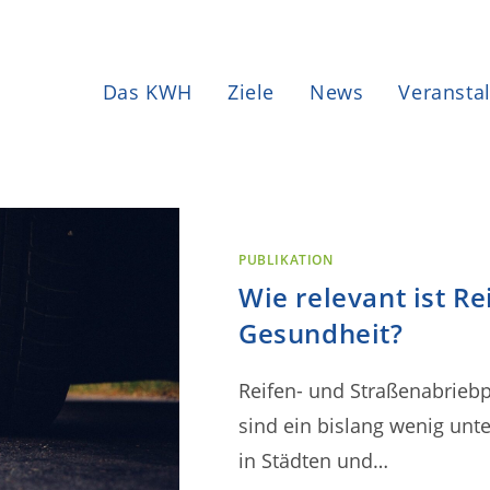
Das KWH
Ziele
News
Veransta
PUBLIKATION
Wie relevant ist R
Gesundheit?
Reifen- und Straßenabriebpa
sind ein bislang wenig unt
in Städten und…