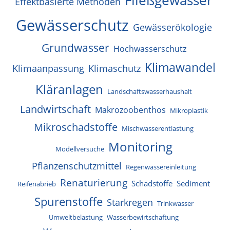
Effektbasierte Methoden
Gewässerschutz
Gewässerökologie
Grundwasser
Hochwasserschutz
Klimawandel
Klimaanpassung
Klimaschutz
Kläranlagen
Landschaftswasserhaushalt
Landwirtschaft
Makrozoobenthos
Mikroplastik
Mikroschadstoffe
Mischwasserentlastung
Monitoring
Modellversuche
Pflanzenschutzmittel
Regenwassereinleitung
Renaturierung
Schadstoffe
Sediment
Reifenabrieb
Spurenstoffe
Starkregen
Trinkwasser
Umweltbelastung
Wasserbewirtschaftung