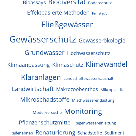
Biodiversität
Bioassays
Bodenschutz
Effektbasierte Methoden
Feinstaub
Fließgewässer
Gewässerschutz
Gewässerökologie
Grundwasser
Hochwasserschutz
Klimawandel
Klimaanpassung
Klimaschutz
Kläranlagen
Landschaftswasserhaushalt
Landwirtschaft
Makrozoobenthos
Mikroplastik
Mikroschadstoffe
Mischwasserentlastung
Monitoring
Modellversuche
Pflanzenschutzmittel
Regenwassereinleitung
Renaturierung
Schadstoffe
Sediment
Reifenabrieb