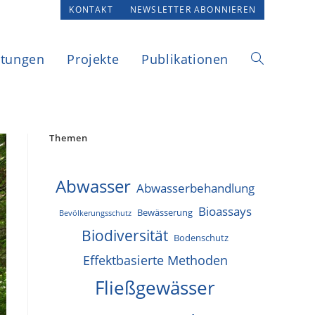
KONTAKT
NEWSLETTER ABONNIEREN
ltungen
Projekte
Publikationen
Website-
Suche
Themen
Abwasser
Abwasserbehandlung
umschalten
Bioassays
Bewässerung
Bevölkerungsschutz
Biodiversität
Bodenschutz
Effektbasierte Methoden
Fließgewässer