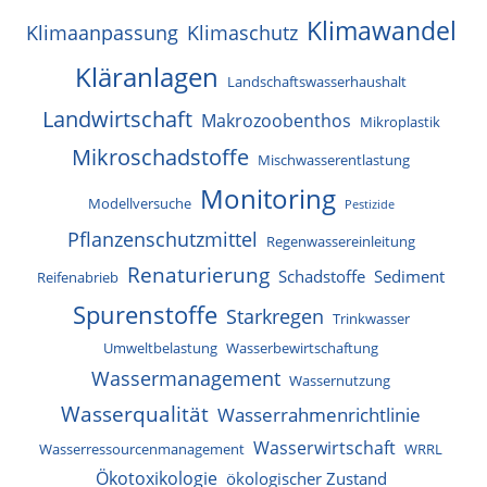
Klimawandel
Klimaanpassung
Klimaschutz
Kläranlagen
Landschaftswasserhaushalt
Landwirtschaft
Makrozoobenthos
Mikroplastik
Mikroschadstoffe
Mischwasserentlastung
Monitoring
Modellversuche
Pestizide
Pflanzenschutzmittel
Regenwassereinleitung
Renaturierung
Schadstoffe
Sediment
Reifenabrieb
Spurenstoffe
Starkregen
Trinkwasser
Umweltbelastung
Wasserbewirtschaftung
Wassermanagement
Wassernutzung
Wasserqualität
Wasserrahmenrichtlinie
Wasserwirtschaft
Wasserressourcenmanagement
WRRL
Ökotoxikologie
ökologischer Zustand