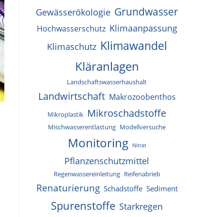
Grundwasser
Gewässerökologie
Klimaanpassung
Hochwasserschutz
Klimawandel
Klimaschutz
Kläranlagen
Landschaftswasserhaushalt
Landwirtschaft
Makrozoobenthos
Mikroschadstoffe
Mikroplastik
Mischwasserentlastung
Modellversuche
Monitoring
Nitrat
Pflanzenschutzmittel
Regenwassereinleitung
Reifenabrieb
Renaturierung
Schadstoffe
Sediment
Spurenstoffe
Starkregen