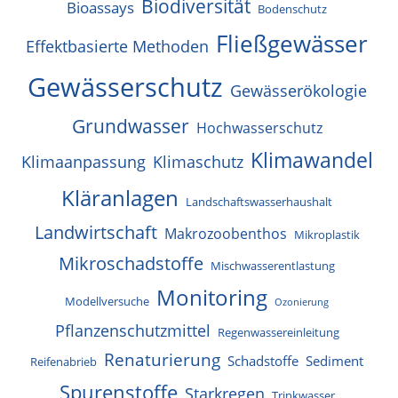
Biodiversität
Bioassays
Bodenschutz
Fließgewässer
Effektbasierte Methoden
Gewässerschutz
Gewässerökologie
Grundwasser
Hochwasserschutz
Klimawandel
Klimaanpassung
Klimaschutz
Kläranlagen
Landschaftswasserhaushalt
Landwirtschaft
Makrozoobenthos
Mikroplastik
Mikroschadstoffe
Mischwasserentlastung
Monitoring
Modellversuche
Ozonierung
Pflanzenschutzmittel
Regenwassereinleitung
Renaturierung
Schadstoffe
Sediment
Reifenabrieb
Spurenstoffe
Starkregen
Trinkwasser