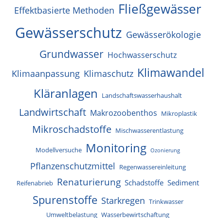
Fließgewässer
Effektbasierte Methoden
Gewässerschutz
Gewässerökologie
Grundwasser
Hochwasserschutz
Klimawandel
Klimaanpassung
Klimaschutz
Kläranlagen
Landschaftswasserhaushalt
Landwirtschaft
Makrozoobenthos
Mikroplastik
Mikroschadstoffe
Mischwasserentlastung
Monitoring
Modellversuche
Ozonierung
Pflanzenschutzmittel
Regenwassereinleitung
Renaturierung
Schadstoffe
Sediment
Reifenabrieb
Spurenstoffe
Starkregen
Trinkwasser
Umweltbelastung
Wasserbewirtschaftung